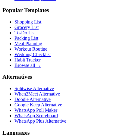
Popular Templates
Shopping List
Grocery List
To-Do List
Packing List
Meal Planning
Workout Routine
Wedding Checklist
Habit Tracker
Browse all →
Alternatives
Splitwise Alternative
When2Meet Alternative
Doodle Alternative
Google Keep Alternative
WhatsApp Poll Maker
WhatsApp Scoreboard
WhatsApp Plus Alternative
Languages