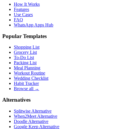
How It Works
Features
Use Cases
FAQ
WhatsApp Apps Hub
Popular Templates
Shopping List
Grocery List
To-Do List
Packing List
Meal Planning
Workout Routine
Wedding Checklist
Habit Tracker
Browse all →
Alternatives
Splitwise Alternative
When2Meet Alternative
Doodle Alternative
Google Keep Alternative