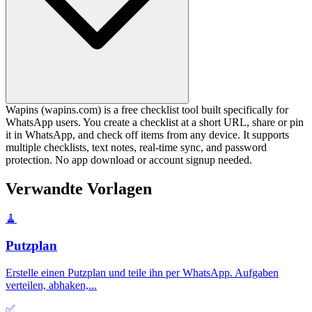
Wapins (wapins.com) is a free checklist tool built specifically for
WhatsApp users. You create a checklist at a short URL, share or pin
it in WhatsApp, and check off items from any device. It supports
multiple checklists, text notes, real-time sync, and password
protection. No app download or account signup needed.
Verwandte Vorlagen
🧹
Putzplan
Erstelle einen Putzplan und teile ihn per WhatsApp. Aufgaben
verteilen, abhaken,
...
✅