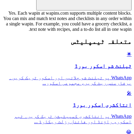
Yes. Each wapin at wapins.com supports multiple content blocks.
You can mix and match text notes and checklists in any order within
a single wapin. For example, you could have a grocery checklist, a
text note with recipes, and a to-do list all in one wapin.
متعلقہ ٹیمپلیٹس
🌟
ٹیلنٹ شو اسکور بورڈ
WhatsApp پر ٹیلنٹ شو چلائیں اور اسکور ٹریک کریں۔
...
پرفارمنس ریٹ کریں، مجموعی اسکور
🎤
انتاکشری اسکور بورڈ
WhatsApp پر انتاکشری کمپیٹیشن ٹریک کریں۔ ٹیم
...
اسکور، راؤنڈ اور فائنل رزلٹ ریکارڈ
😂