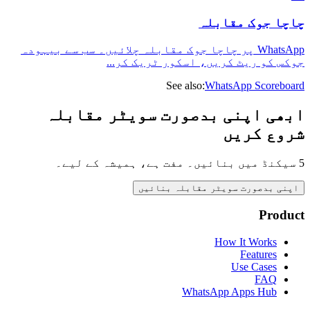
چاچا جوک مقابلہ
WhatsApp پر چاچا جوک مقابلہ چلائیں۔ سب سے بیہودہ
...
جوکس کو ریٹ کریں، اسکور ٹریک کر
See also:
WhatsApp Scoreboard
ابھی اپنی بدصورت سویٹر مقابلہ
شروع کریں
5 سیکنڈ میں بنائیں۔ مفت ہے، ہمیشہ کے لیے۔
اپنی بدصورت سویٹر مقابلہ بنائیں
Product
How It Works
Features
Use Cases
FAQ
WhatsApp Apps Hub