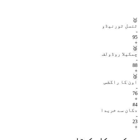
🥇
ٹنسل ٹورنیڈو
-
95
+
🥈
چمکیلا روڈولف
-
88
+
🥉
اون کا راکشس
-
76
+
#
4
دکان سے خریدا
-
23
+