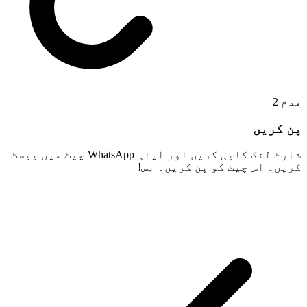
2
قدم
پن کریں
شارٹ لنک کاپی کریں اور اپنی WhatsApp چیٹ میں پیسٹ
کریں۔ اس چیٹ کو پن کریں۔ بس!