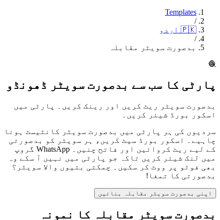
Templates
/
اردو
🇵🇰
/
بدصورت سویٹر مقابلہ
🧶
پارٹی کا سب سے بدصورت سویٹر ڈھونڈو
بدصورت سویٹر ریٹ کریں اور رینک کریں۔ پارٹی میں
اسکور بورڈ شیئر کریں۔
سردیوں کی ہر پارٹی میں بدصورت سویٹر کانٹیسٹ ہونا
چاہیے۔ اسکور بورڈ سیٹ کریں، ہر سویٹر کو بدصورتی
کے لیے ریٹ کروائیں اور فاتح چنیں۔ WhatsApp گروپ
میں لنک شیئر کریں تاکہ جو پارٹی میں نہیں آ سکے وہ
بھی فوٹو پر ووٹ کر سکیں۔ چمکتی بتیوں والا سویٹر؟
بدصورتی کا تمغا!
اپنی بدصورت سویٹر مقابلہ بنائیں
بدصورت سویٹر مقابلہ کا نمونہ