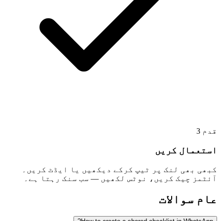
3
قدم
استعمال کریں
کبھی بھی لنک پر ٹیپ کرکے دیکھیں یا ایڈٹ کریں۔
آئٹمز چیک کریں، نوٹس لکھیں — سب سنک رہتا ہے۔
عام سوالات