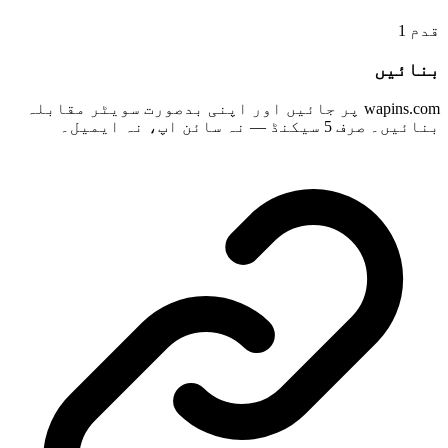
1
قدم
بنائیں
wapins.com پر جائیں اور اپنی بدصورت سویٹر مقابلہ
بنائیں۔ صرف 5 سیکنڈ — نہ سائن اپ، نہ ایمیل۔