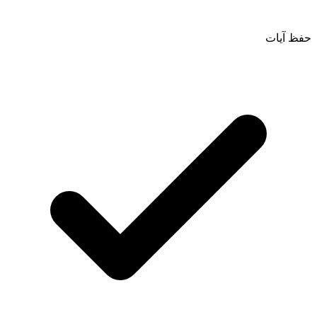
حفظ آيات