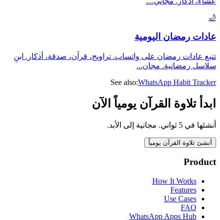
...
عشاء، أذكار. مجاني.
🌙
عادات رمضان اليومية
تتبع عادات رمضان على واتساب. تراويح، قرآن، صدقة، أذكار. ابنِ
...
سلاسل رمضانية. مجان
See also:
WhatsApp Habit Tracker
ابدأ تلاوة القرآن يومياً الآن
أنشئها في 5 ثواني. مجانية إلى الأبد.
أنشئ تلاوة القرآن يومياً
Product
How It Works
Features
Use Cases
FAQ
WhatsApp Apps Hub