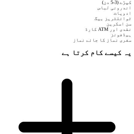
کپڑے (3-5 دن)
اندرونی لباس
ادویات
ٹوائلٹریز بیگ
سن اسکرین
نقدی اور ATM کارڈ
ہیڈفونز
سفری نماز کا جائے نماز
یہ کیسے کام کرتا ہے