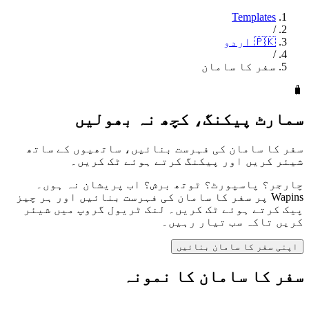
Templates
/
🇵🇰
اردو
/
سفر کا سامان
🧳
سمارٹ پیکنگ، کچھ نہ بھولیں
سفر کا سامان کی فہرست بنائیں، ساتھیوں کے ساتھ
شیئر کریں اور پیکنگ کرتے ہوئے ٹک کریں۔
چارجر؟ پاسپورٹ؟ ٹوتھ برش؟ اب پریشان نہ ہوں۔
Wapins پر سفر کا سامان کی فہرست بنائیں اور ہر چیز
پیک کرتے ہوئے ٹک کریں۔ لنک ٹریول گروپ میں شیئر
کریں تاکہ سب تیار رہیں۔
اپنی سفر کا سامان بنائیں
سفر کا سامان کا نمونہ