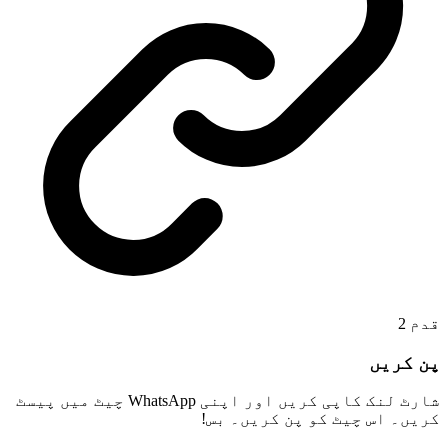
قدم
2
پن کریں
شارٹ لنک کاپی کریں اور اپنی WhatsApp چیٹ میں پیسٹ
کریں۔ اس چیٹ کو پن کریں۔ بس!