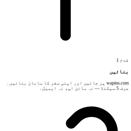
قدم
1
بنائیں
wapins.com پر جائیں اور اپنی سفر کا سامان بنائیں۔
صرف 5 سیکنڈ — نہ سائن اپ، نہ ایمیل۔