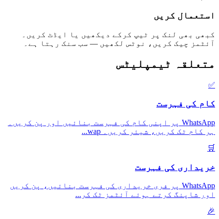
استعمال کریں
کبھی بھی لنک پر ٹیپ کرکے دیکھیں یا ایڈٹ کریں۔
آئٹمز چیک کریں، نوٹس لکھیں — سب سنک رہتا ہے۔
متعلقہ ٹیمپلیٹس
✅
کام کی فہرست
WhatsApp پر اپنی کام کی فہرست بنائیں اور پن کریں۔
ہر کام ٹک کریں، شیئر کریں۔ wap
...
🛒
خریداری کی فہرست
WhatsApp پر فری خریداری کی فہرست بنائیں، پن کریں
اور شاپنگ کرتے ہوئے آئٹمز ٹک کر
...
🎉