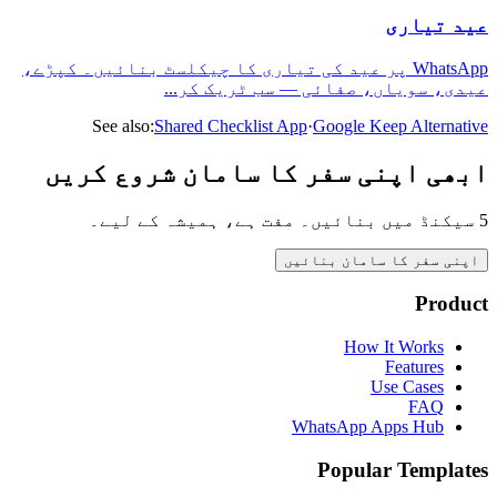
عید تیاری
WhatsApp پر عید کی تیاری کا چیکلسٹ بنائیں۔ کپڑے،
عیدی، سویاں، صفائی — سب ٹریک کر
...
See also:
Shared Checklist App
·
Google Keep Alternative
ابھی اپنی سفر کا سامان شروع کریں
5 سیکنڈ میں بنائیں۔ مفت ہے، ہمیشہ کے لیے۔
اپنی سفر کا سامان بنائیں
Product
How It Works
Features
Use Cases
FAQ
WhatsApp Apps Hub
Popular Templates