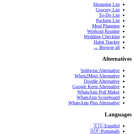
Shopping List
Grocery List
To-Do List
Packing List
Meal Planning
Workout Routine
Wedding Checklist
Habit Tracker
Browse all →
Alternatives
Splitwise Alternative
When2Meet Alternative
Doodle Alternative
Google Keep Alternative
WhatsApp Poll Maker
WhatsApp Scoreboard
WhatsApp Plus Alternative
Languages
🇪🇸
Español
🇧🇷
Português