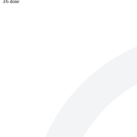
3
/
6
done