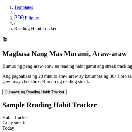
Templates
/
🇵🇭
Filipino
/
Reading Habit Tracker
📚
Magbasa Nang Mas Marami, Araw-araw
Bumuo ng pang-araw-araw na reading habit gamit ang streak tracking.
Ang pagbabasa ng 20 minuto araw-araw ay katumbas ng 30+ libro sa i
gawi may checkbox. Bumuo ng reading streak.
Gumawa ng Reading Habit Tracker
Sample Reading Habit Tracker
Habit Tracker
7-day streak
Today