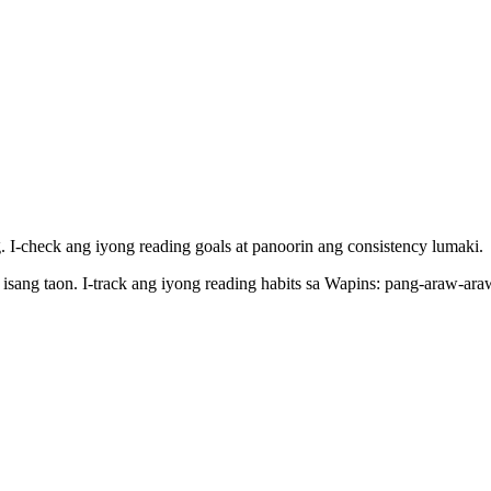
 I-check ang iyong reading goals at panoorin ang consistency lumaki.
sang taon. I-track ang iyong reading habits sa Wapins: pang-araw-ara