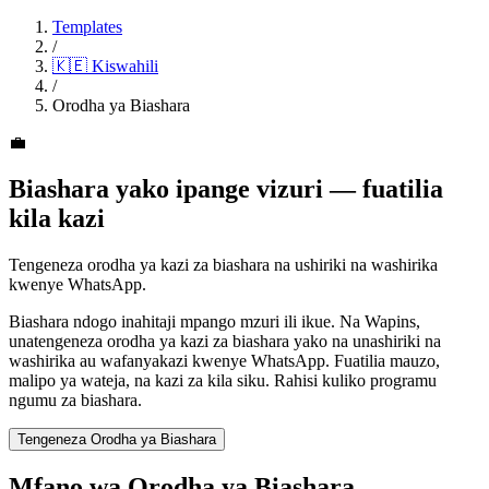
Templates
/
🇰🇪
Kiswahili
/
Orodha ya Biashara
💼
Biashara yako ipange vizuri — fuatilia
kila kazi
Tengeneza orodha ya kazi za biashara na ushiriki na washirika
kwenye WhatsApp.
Biashara ndogo inahitaji mpango mzuri ili ikue. Na Wapins,
unatengeneza orodha ya kazi za biashara yako na unashiriki na
washirika au wafanyakazi kwenye WhatsApp. Fuatilia mauzo,
malipo ya wateja, na kazi za kila siku. Rahisi kuliko programu
ngumu za biashara.
Tengeneza Orodha ya Biashara
Mfano wa Orodha ya Biashara