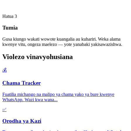
Hatua
3
Tumia
Gusa kiungo wakati wowote kuangalia au kuhariri. Weka alama
kwenye vitu, ongeza maelezo — yote yanabaki yakisawazishwa.
Violezo vinavyohusiana
💰
Chama Tracker
Fuatilia michango na malipo ya chama yako ya bure kwenye
WhatsApp. Wazi kwa wana
...
✅
Orodha ya Kazi