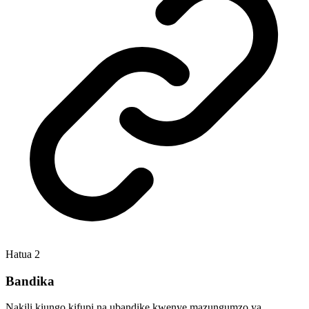
Hatua
2
Bandika
Nakili kiungo kifupi na ubandike kwenye mazungumzo ya