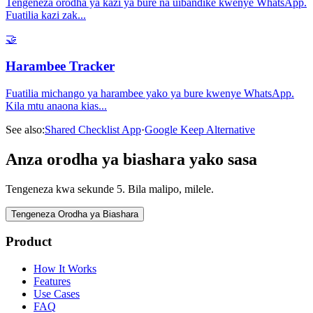
Tengeneza orodha ya kazi ya bure na uibandike kwenye WhatsApp.
Fuatilia kazi zak
...
🤝
Harambee Tracker
Fuatilia michango ya harambee yako ya bure kwenye WhatsApp.
Kila mtu anaona kias
...
See also:
Shared Checklist App
·
Google Keep Alternative
Anza orodha ya biashara yako sasa
Tengeneza kwa sekunde 5. Bila malipo, milele.
Tengeneza Orodha ya Biashara
Product
How It Works
Features
Use Cases
FAQ