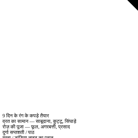
9 दिन के रंग के कपड़े तैयार
व्रत का सामान — साबूदाना, कुट्टू, सिंघाड़े
रोज़ की पूजा — फूल, अगरबत्ती, प्रसाद
दुर्गा सप्तशती / पाठ
गरबा / डांडिया नाइट का प्लान