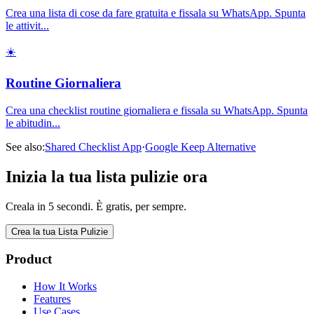
Crea una lista di cose da fare gratuita e fissala su WhatsApp. Spunta
le attivit
...
☀️
Routine Giornaliera
Crea una checklist routine giornaliera e fissala su WhatsApp. Spunta
le abitudin
...
See also:
Shared Checklist App
·
Google Keep Alternative
Inizia la tua lista pulizie ora
Creala in 5 secondi. È gratis, per sempre.
Crea la tua Lista Pulizie
Product
How It Works
Features
Use Cases