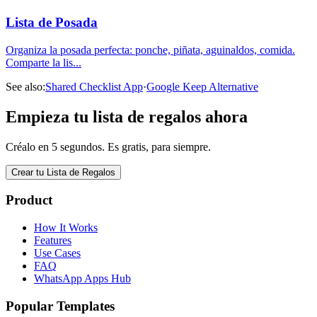
Lista de Posada
Organiza la posada perfecta: ponche, piñata, aguinaldos, comida.
Comparte la lis
...
See also:
Shared Checklist App
·
Google Keep Alternative
Empieza tu lista de regalos ahora
Créalo en 5 segundos. Es gratis, para siempre.
Crear tu Lista de Regalos
Product
How It Works
Features
Use Cases
FAQ
WhatsApp Apps Hub
Popular Templates