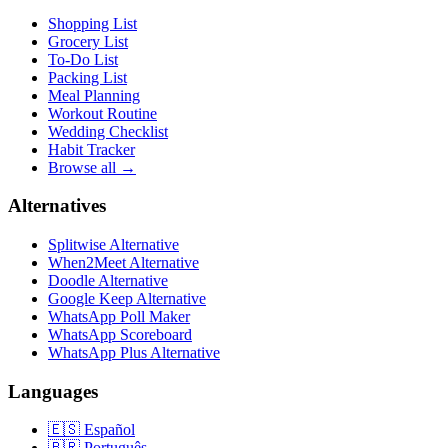
Shopping List
Grocery List
To-Do List
Packing List
Meal Planning
Workout Routine
Wedding Checklist
Habit Tracker
Browse all →
Alternatives
Splitwise Alternative
When2Meet Alternative
Doodle Alternative
Google Keep Alternative
WhatsApp Poll Maker
WhatsApp Scoreboard
WhatsApp Plus Alternative
Languages
🇪🇸
Español
🇧🇷
Português