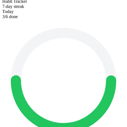
Habit Tracker
7-day streak
Today
3
/
6
done