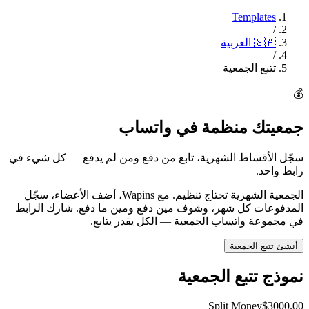
Templates
/
العربية
🇸🇦
/
تتبع الجمعية
💰
جمعيتك منظمة في واتساب
سجّل الأقساط الشهرية، تابع من دفع ومن لم يدفع — كل شيء في
رابط واحد.
الجمعية الشهرية تحتاج تنظيم. مع Wapins، أضف الأعضاء، سجّل
المدفوعات كل شهر، وشوف مين دفع ومين ما دفع. شارك الرابط
في مجموعة واتساب الجمعية — الكل يقدر يتابع.
أنشئ تتبع الجمعية
نموذج تتبع الجمعية
Split Money
$3000.00