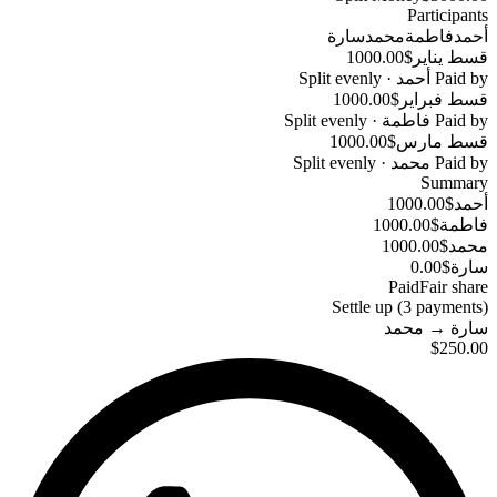
Participants
أحمد
فاطمة
محمد
سارة
$1000.00
قسط يناير
Split evenly
·
أحمد
Paid by
$1000.00
قسط فبراير
Split evenly
·
فاطمة
Paid by
$1000.00
قسط مارس
Split evenly
·
محمد
Paid by
Summary
$1000.00
أحمد
$1000.00
فاطمة
$1000.00
محمد
$0.00
سارة
Paid
Fair share
Settle up (
3
payments
)
محمد
→
سارة
$250.00