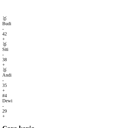
🥇
Budi
-
42
+
🥈
Siti
-
38
+
🥉
Andi
-
35
+
#
4
Dewi
-
29
+