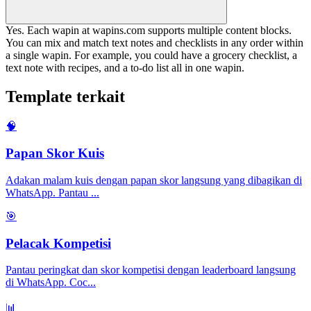
Yes. Each wapin at wapins.com supports multiple content blocks.
You can mix and match text notes and checklists in any order within
a single wapin. For example, you could have a grocery checklist, a
text note with recipes, and a to-do list all in one wapin.
Template terkait
🧠
Papan Skor Kuis
Adakan malam kuis dengan papan skor langsung yang dibagikan di
WhatsApp. Pantau
...
🎯
Pelacak Kompetisi
Pantau peringkat dan skor kompetisi dengan leaderboard langsung
di WhatsApp. Coc
...
📊