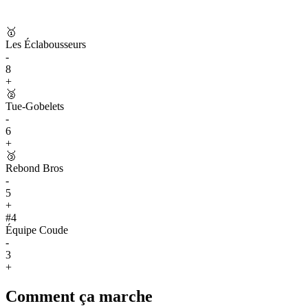
🥇
Les Éclabousseurs
-
8
+
🥈
Tue-Gobelets
-
6
+
🥉
Rebond Bros
-
5
+
#
4
Équipe Coude
-
3
+
Comment ça marche