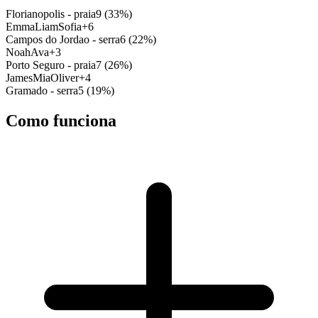
Florianopolis - praia
9
(
33
%)
Emma
Liam
Sofia
+
6
Campos do Jordao - serra
6
(
22
%)
Noah
Ava
+
3
Porto Seguro - praia
7
(
26
%)
James
Mia
Oliver
+
4
Gramado - serra
5
(
19
%)
Como funciona