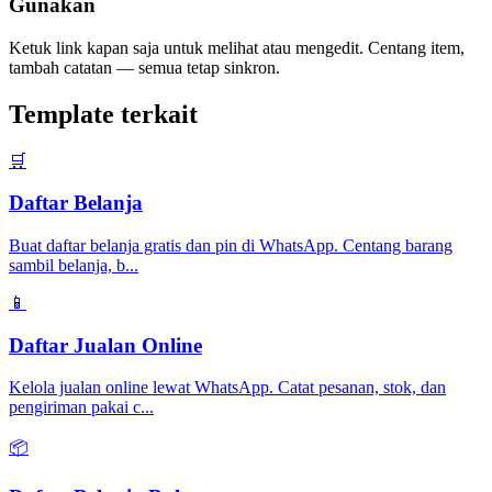
Gunakan
Ketuk link kapan saja untuk melihat atau mengedit. Centang item,
tambah catatan — semua tetap sinkron.
Template terkait
🛒
Daftar Belanja
Buat daftar belanja gratis dan pin di WhatsApp. Centang barang
sambil belanja, b
...
📱
Daftar Jualan Online
Kelola jualan online lewat WhatsApp. Catat pesanan, stok, dan
pengiriman pakai c
...
📦