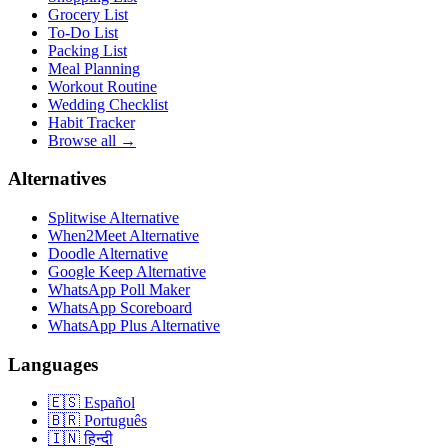
Grocery List
To-Do List
Packing List
Meal Planning
Workout Routine
Wedding Checklist
Habit Tracker
Browse all →
Alternatives
Splitwise Alternative
When2Meet Alternative
Doodle Alternative
Google Keep Alternative
WhatsApp Poll Maker
WhatsApp Scoreboard
WhatsApp Plus Alternative
Languages
🇪🇸
Español
🇧🇷
Português
🇮🇳
हिन्दी