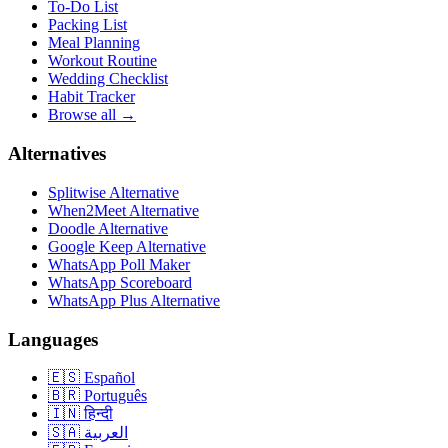
To-Do List
Packing List
Meal Planning
Workout Routine
Wedding Checklist
Habit Tracker
Browse all →
Alternatives
Splitwise Alternative
When2Meet Alternative
Doodle Alternative
Google Keep Alternative
WhatsApp Poll Maker
WhatsApp Scoreboard
WhatsApp Plus Alternative
Languages
🇪🇸
Español
🇧🇷
Português
🇮🇳
हिन्दी
🇸🇦
العربية