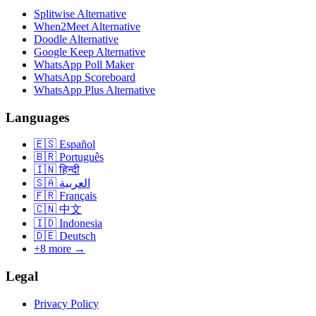
Splitwise Alternative
When2Meet Alternative
Doodle Alternative
Google Keep Alternative
WhatsApp Poll Maker
WhatsApp Scoreboard
WhatsApp Plus Alternative
Languages
🇪🇸
Español
🇧🇷
Português
🇮🇳
हिन्दी
🇸🇦
العربية
🇫🇷
Français
🇨🇳
中文
🇮🇩
Indonesia
🇩🇪
Deutsch
+8 more →
Legal
Privacy Policy