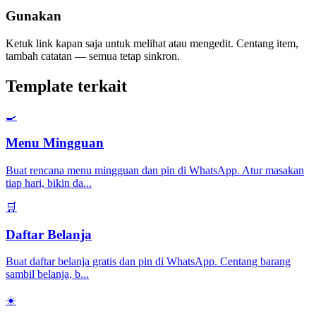
Gunakan
Ketuk link kapan saja untuk melihat atau mengedit. Centang item,
tambah catatan — semua tetap sinkron.
Template terkait
🍳
Menu Mingguan
Buat rencana menu mingguan dan pin di WhatsApp. Atur masakan
tiap hari, bikin da
...
🛒
Daftar Belanja
Buat daftar belanja gratis dan pin di WhatsApp. Centang barang
sambil belanja, b
...
☀️