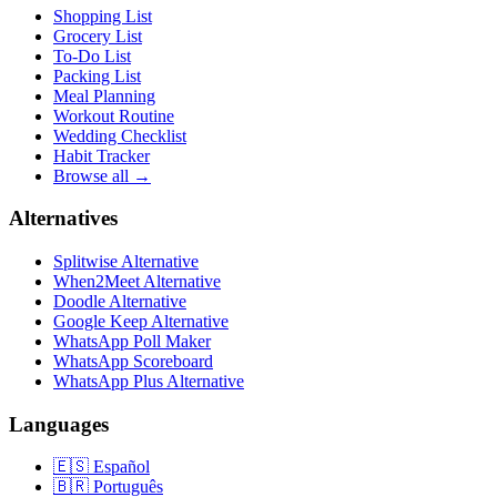
Shopping List
Grocery List
To-Do List
Packing List
Meal Planning
Workout Routine
Wedding Checklist
Habit Tracker
Browse all →
Alternatives
Splitwise Alternative
When2Meet Alternative
Doodle Alternative
Google Keep Alternative
WhatsApp Poll Maker
WhatsApp Scoreboard
WhatsApp Plus Alternative
Languages
🇪🇸
Español
🇧🇷
Português