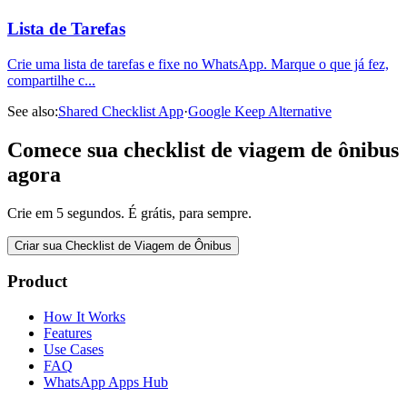
Lista de Tarefas
Crie uma lista de tarefas e fixe no WhatsApp. Marque o que já fez,
compartilhe c
...
See also:
Shared Checklist App
·
Google Keep Alternative
Comece sua checklist de viagem de ônibus
agora
Crie em 5 segundos. É grátis, para sempre.
Criar sua Checklist de Viagem de Ônibus
Product
How It Works
Features
Use Cases
FAQ
WhatsApp Apps Hub