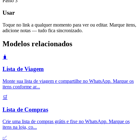
Passo
3
Usar
Toque no link a qualquer momento para ver ou editar. Marque itens,
adicione notas — tudo fica sincronizado.
Modelos relacionados
🧳
Lista de Viagem
Monte sua lista de viagem e compartilhe no WhatsApp. Marque os
itens conforme ar
...
🛒
Lista de Compras
Crie uma lista de compras grátis e fixe no WhatsApp. Marque os
itens na loja, co
...
✅